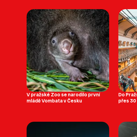
V pražské Zoo se narodilo první
Do Praž
mládě Vombata v Česku
přes 30