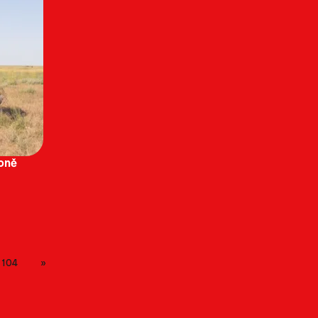
koně
104