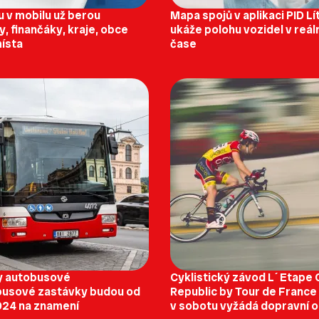
 v mobilu už berou
Mapa spojů v aplikaci PID L
y, finančáky, kraje, obce
ukáže polohu vozidel v reá
místa
čase
y autobusové
Cyklistický závod L´Etape
jbusové zastávky budou od
Republic by Tour de France 
2024 na znamení
v sobotu vyžádá dopravní 