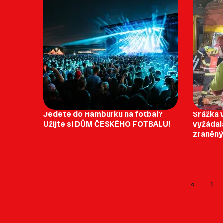
Jedete do Hamburku na fotbal?
Srážka v
Užijte si DŮM ČESKÉHO FOTBALU!
vyžádala
zraněn
1