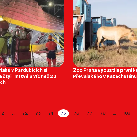
laků v Pardubicích si
Zoo Praha vypustila první 
 čtyři mrtvé a víc než 20
Převalského v Kazachstánu
ých
2
72
73
74
75
76
77
78
103