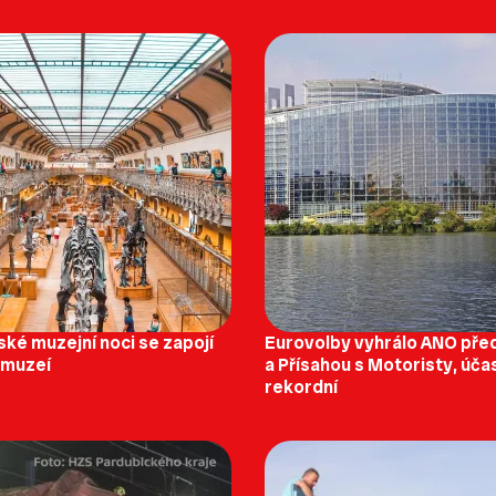
ské muzejní noci se zapojí
Eurovolby vyhrálo ANO pře
 muzeí
a Přísahou s Motoristy, úča
rekordní