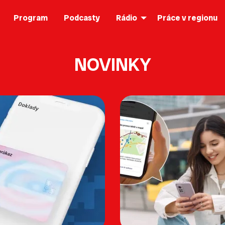
Program
Podcasty
Rádio
Práce v regionu
NOVINKY