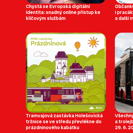
Chystá se Evropská digitální
Občanku
identita: snadný online přístup ke
i pracák
klíčovým službám
a další 
Tramvajová zastávka Holešovická
Všechn
tržnice se ve středu převlékne do
a trole
prázdninového kabátku
29. 6. 