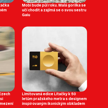
ítačka
Mobi bude půl roku. Malá gorilka se
lném
učí chodit a zajímá se o svou sestru
Gaiu
 Czech
Limitovaná edice Lítačky k 50
si
letům pražského metra s designem
omezení
inspirovaným ikonickým obkladem