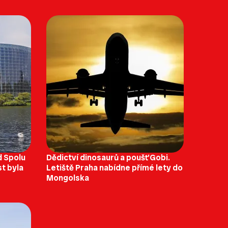
d Spolu
Dědictví dinosaurů a poušť Gobi.
st byla
Letiště Praha nabídne přímé lety do
Mongolska