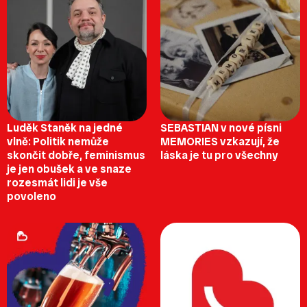
Luděk Staněk na jedné
SEBASTIAN v nové písni
vlně: Politik nemůže
MEMORIES vzkazují, že
skončit dobře, feminismus
láska je tu pro všechny
je jen obušek a ve snaze
rozesmát lidi je vše
povoleno