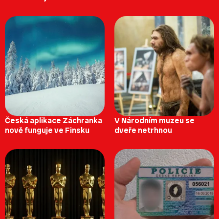
Česká aplikace Záchranka
V Národním muzeu se
nově funguje ve Finsku
dveře netrhnou