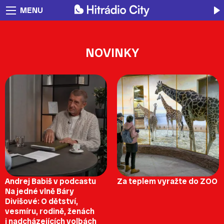
MENU
NOVINKY
Andrej Babiš v podcastu
Za teplem vyražte do ZOO
Na jedné vlně Báry
Divišové: O dětství,
vesmíru, rodině, ženách
i nadcházejících volbách