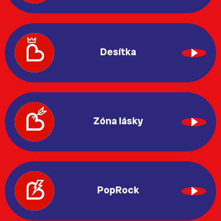
Desítka
Zóna lásky
PopRock