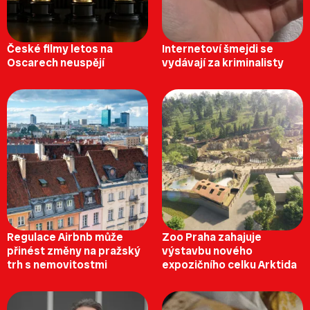
České filmy letos na
Internetoví šmejdi se
Oscarech neuspějí
vydávají za kriminalisty
Regulace Airbnb může
Zoo Praha zahajuje
přinést změny na pražský
výstavbu nového
trh s nemovitostmi
expozičního celku Arktida