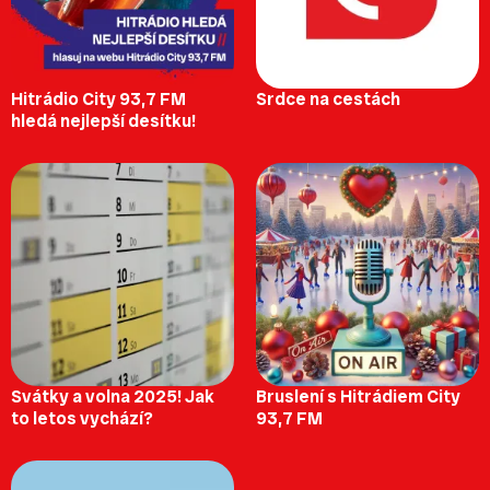
Hitrádio City 93,7 FM
Srdce na cestách
hledá nejlepší desítku!
Svátky a volna 2025! Jak
Bruslení s Hitrádiem City
to letos vychází?
93,7 FM