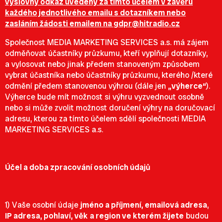
výslovný odkaz uvedený za tímto účelem v závěru
každého jednotlivého emailu s dotazníkem nebo
zasláním žádosti emailem na
gdpr@hitradio.cz
Společnost MEDIA MARKETING SERVICES a.s. má zájem
odměňovat účastníky průzkumu, kteří vyplňují dotazníky,
a vylosovat nebo jinak předem stanoveným způsobem
vybrat účastníka nebo účastníky průzkumu, kterého /které
odmění předem stanovenou výhrou (dále jen
„výherce“
).
Výherce bude mít možnost si výhru vyzvednout osobně
nebo si může zvolit možnost doručení výhry na doručovací
adresu, kterou za tímto účelem sdělí společnosti MEDIA
MARKETING SERVICES a.s.
Účel a doba zpracování osobních údajů
1) Vaše osobní údaje
jméno a příjmení,
emailová adresa
,
IP adresa, pohlaví, věk
a region ve kterém žijete
budou