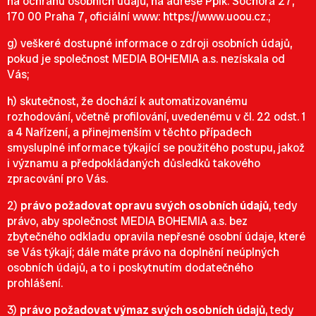
na ochranu osobních údajů, na adrese Pplk. Sochora 27,
170 00 Praha 7, oficiální www:
https://www.uoou.cz
.;
g) veškeré dostupné informace o zdroji osobních údajů,
pokud je společnost MEDIA BOHEMIA a.s. nezískala od
Vás;
h) skutečnost, že dochází k automatizovanému
rozhodování, včetně profilování, uvedenému v čl. 22 odst. 1
a 4 Nařízení, a přinejmenším v těchto případech
smysluplné informace týkající se použitého postupu, jakož
i významu a předpokládaných důsledků takového
zpracování pro Vás.
2)
právo požadovat opravu svých osobních údajů
, tedy
právo, aby společnost MEDIA BOHEMIA a.s. bez
zbytečného odkladu opravila nepřesné osobní údaje, které
se Vás týkají; dále máte právo na doplnění neúplných
osobních údajů, a to i poskytnutím dodatečného
prohlášení.
3)
právo požadovat výmaz svých osobních údajů
, tedy