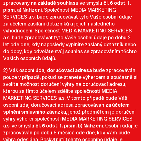
zpracovány
na základě souhlasu
ve smyslu
čl. 6 odst. 1.
písm. a) Nařízení
. Společnost MEDIA MARKETING
SERVICES a.s. bude zpracovávat tyto Vaše osobní údaje
za účelem zasílání dotazníků a jejich následného
vyhodnocení. Společnost MEDIA MARKETING SERVICES
a.s. bude zpracovávat tyto Vaše osobní údaje po dobu 2
let ode dne, kdy naposledy vyplníte zaslaný dotazník nebo
do doby, kdy odvoláte svůj souhlas se zpracováním těchto
Vašich osobních údajů.
2) Váš osobní údaj
doručovací adresa
bude zpracováván
pouze v případě, pokud se stanete výhercem a současně si
zvolíte možnost doručení výhry na doručovací adresu,
kterou za tímto účelem sdělíte společnosti MEDIA
MARKETING SERVICES a.s. V tomto případě bude Váš
osobní údaj doručovací adresa zpracováván
za účelem
splnění smluvního závazku
, jehož předmětem je doručení
výhry výherci společností MEDIA MARKETING SERVICES
a.s. ve smyslu
čl. 6 odst. 1. písm. b) Nařízení
. Osobní údaj je
zpracováván po dobu 6 měsíců ode dne, kdy Vám bude
výhra odeslána. Poskytnutí tohoto osobního údaje je