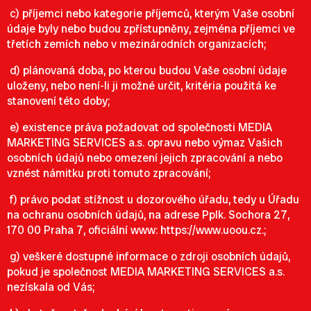
c) příjemci nebo kategorie příjemců, kterým Vaše osobní
údaje byly nebo budou zpřístupněny, zejména příjemci ve
třetích zemích nebo v mezinárodních organizacích;
d) plánovaná doba, po kterou budou Vaše osobní údaje
uloženy, nebo není-li ji možné určit, kritéria použitá ke
stanovení této doby;
e) existence práva požadovat od společnosti MEDIA
MARKETING SERVICES a.s. opravu nebo výmaz Vašich
osobních údajů nebo omezení jejich zpracování a nebo
vznést námitku proti tomuto zpracování;
f) právo podat stížnost u dozorového úřadu, tedy u Úřadu
na ochranu osobních údajů, na adrese Pplk. Sochora 27,
170 00 Praha 7, oficiální www:
https://www.uoou.cz
.;
g) veškeré dostupné informace o zdroji osobních údajů,
pokud je společnost MEDIA MARKETING SERVICES a.s.
nezískala od Vás;