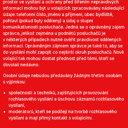
prostor ve vysílání a ochrany před šířením nepravdivých
informací mohou být u volajících zpracovávány následující
údaje: telefonní číslo, jméno a příjmení, obec bydliště,
pohlaví (pokud byly sděleny) a údaj o stupni
komunikativnosti posluchače. Jedná se o oprávněný zájem
správce, jelikož zejména u podnětů posluchačů je
v některých případech nutné ověřit pravdivost sdělených
informací. Oprávněným zájmem správce je také to, aby se
do vysílání mohl zapojit co nejširší okruh posluchačů. Nově
volající tak mohou dostat přednost před těmi, kteří se
dovolali nedávno.
Osobní údaje nebudou předávány žádným třetím osobám
s výjimkou:
společností a techniků, zajišťujících provozování
rozhlasového vysílání a úschovu záznamů rozhlasového
vysílaní,
moderátorů, kteří se podílejí na tvorbě rozhlasového
vysílaní a mají přímý kontakt s volajícími.