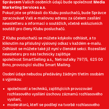
Správcem
Vašich osobních údajů bude společnost
Media
Marketing Services a.s.
Pokud jste se přihlásili do Klubu posluchačů, bude Správce
zpracovávat Vaši e-mailovou adresu za účelem zasílání
newsletteru a informací o soutěžích, včetně exkluzivních
soutěží pro členy Klubu posluchačů.
Z Klubu posluchačů se můžete kdykoliv odhlásit, a to
kliknutím na příslušný výslovný odkaz v každém e-mailu.
Odhlásit se můžete také již nyní v členské sekci
. Rozesílání
newsleteru pro nás technicky zajišťuje
společnost
SmartSelling a.s.,
Netroufalky 797/5,
625 00
Brno, provozující službu Smart Mailing.
Osobní údaje nebudou předávány žádným třetím osobám
s výjimkou:
společností a techniků, zajišťujících provozování
rozhlasového vysílání úschovu záznamů rozhlasového
vysílaní,
moderátorů, kteří se podílejí na tvorbě rozhlasového