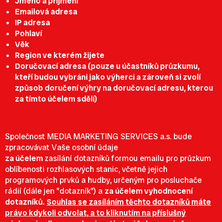
Jméno a příjmení
Emailová adresa
IP adresa
Pohlaví
Věk
Region ve kterém žijete
Doručovací adresa (pouze u účastníků průzkumu,
kteří budou vybráni jako výherci a zároveň si zvolí
způsob doručení výhry na doručovací adresu, kterou
za tímto účelem sdělí)
Společnost MEDIA MARKETING SERVICES a.s. bude
zpracovávat Vaše osobní údaje
za účelem
zasílání dotazníků formou emailu pro průzkum
oblíbenosti rozhlasových stanic, včetně jejich
programových prvků a hudby, určeným pro posluchače
rádií (dále jen "dotazník") a
za účelem vyhodnocení
dotazníků
.
Souhlas se zasíláním těchto dotazníků máte
právo kdykoli odvolat
, a to kliknutím na příslušný