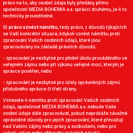
právo na to, aby osobní údaje byly předány přímo
společností MEDIA BOHEMIA a.s. správci druhému, je-li to
technicky proveditelné.
6)
právo vznést námitku
, tedy právo, z důvodů týkajících
se Vaší konkrétní situace, kdykoli vznést námitku proti
zpracování Vašich osobních údajů, které jsou
zpracovávány na základě právních důvodů:
- zpracování je nezbytné pro plnění úkolu prováděného ve
veřejném zájmu nebo při výkonu veřejné moci, kterým je
správce pověřen, nebo
- zpracování je nezbytné pro účely oprávněných zájmů
příslušného správce či třetí strany.
Vznesete-li námitku proti zpracování Vašich osobních
údajů, společnost MEDIA BOHEMIA a.s. nebude Vaše
osobní údaje dále zpracovávat, pokud neprokáže závažné
oprávněné důvody pro jejich zpracování, které převažují
nad Vašimi zájmy nebo právy a svobodami, nebo pro
určení, výkon nebo obhajobu právních nároků.