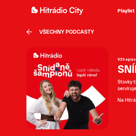
Playlist
VŠECHNY PODCASTY
939 epizo
SN
Stovky t
servíruj
Na Hitrá