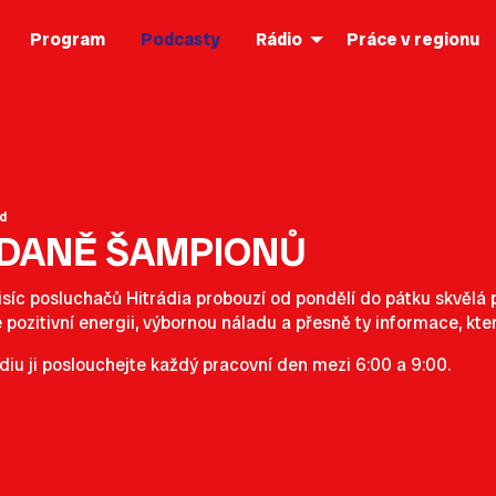
Program
Podcasty
Rádio
Práce v regionu
d
ÍDANĚ ŠAMPIONŮ
isíc posluchačů Hitrádia probouzí od pondělí do pátku skvěl
e pozitivní energii, výbornou náladu a přesně ty informace, kte
diu ji poslouchejte každý pracovní den mezi 6:00 a 9:00.