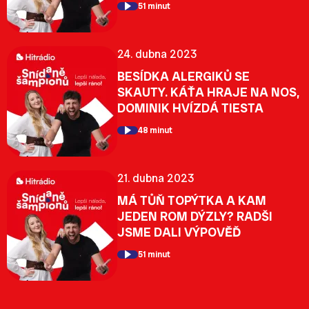
51 minut
24. dubna 2023
BESÍDKA ALERGIKŮ SE
SKAUTY. KÁŤA HRAJE NA NOS,
DOMINIK HVÍZDÁ TIESTA
48 minut
21. dubna 2023
MÁ TŮŇ TOPÝTKA A KAM
JEDEN ROM DÝZLY? RADŠI
JSME DALI VÝPOVĚĎ
51 minut