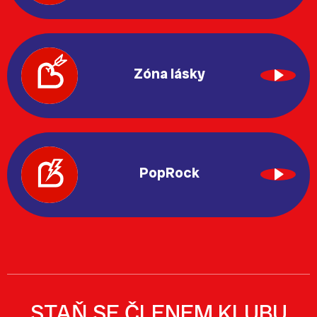
Zóna lásky
PopRock
STAŇ SE ČLENEM KLUBU