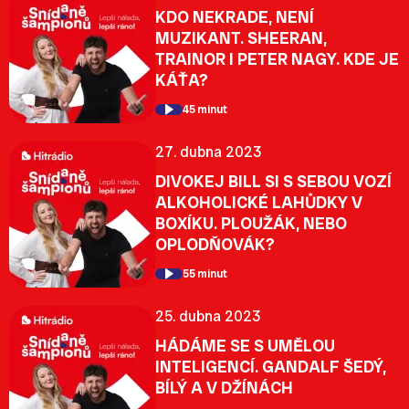
KDO NEKRADE, NENÍ
MUZIKANT. SHEERAN,
TRAINOR I PETER NAGY. KDE JE
KÁŤA?
45 minut
27. dubna 2023
DIVOKEJ BILL SI S SEBOU VOZÍ
ALKOHOLICKÉ LAHŮDKY V
BOXÍKU. PLOUŽÁK, NEBO
OPLODŇOVÁK?
55 minut
25. dubna 2023
HÁDÁME SE S UMĚLOU
INTELIGENCÍ. GANDALF ŠEDÝ,
BÍLÝ A V DŽÍNÁCH