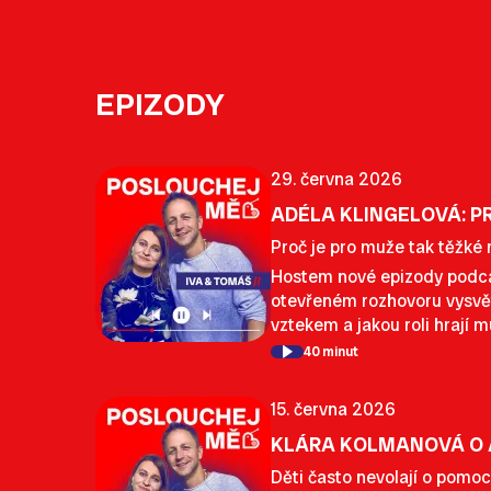
EPIZODY
29. června 2026
ADÉLA KLINGELOVÁ: P
Proč je pro muže tak těžké 
Hostem nové epizody podca
otevřeném rozhovoru vysvětl
vztekem a jakou roli hrají m
40 minut
15. června 2026
KLÁRA KOLMANOVÁ O A
Děti často nevolají o pomoc