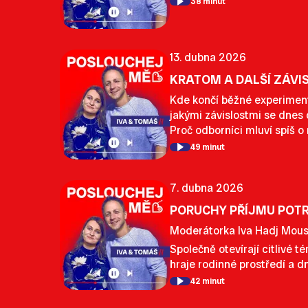
38 minut
13. dubna 2026
KRATOM A DALŠÍ ZÁVIS
Kde končí běžné experimen
jakými závislostmi se dnes d
Proč odborníci mluví spíš o 
49 minut
7. dubna 2026
PORUCHY PŘÍJMU POTR
Moderátorka Iva Hadj Mouss
Společně otevírají citlivé t
hraje rodinné prostředí a d
42 minut