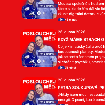
Moussa společně s hostem Hy
které si klade čím dál víc lid
zkusit digitální detox.Je 
49 minut
28. dubna 2026
KDYŽ MÁME STRACH O
Co je klimatický žal a proč 
budoucnosti planety. Moder
jak se tento fenomén projev
si chránit psychiku, omezit
31 minut
20. dubna 2026
PETRA SOUKUPOVÁ: PRO
„Nikdy jsem moc nezapadala.
energii. O psaní, které pomáh