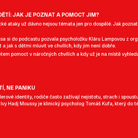
DĚTÍ: JAK JE POZNAT A POMOCT JIM?
ké ataky už dávno nejsou témata jen pro dospělé. Jak poznat, 
a si do podcastu pozvala psycholožku Kláru Lampovou z organ
t a jak s dětmi mluvit ve chvílích, kdy jim není dobře.
ětem pomoct v náročných chvílích a kdy už je na místě vyhle
Í, NE PANIKU
ové identity, rodiče často zažívají nejistotu, strach i spoust
y Hadj Moussy je klinický psycholog Tomáš Kufa, který do té