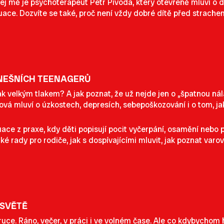
 mě je psychoterapeut Petr Pivoda, který otevřeně mluví o d
ace. Dozvíte se také, proč není vždy dobré dítě před strache
DNEŠNÍCH TEENAGERŮ
ak velkým tlakem? A jak poznat, že už nejde jen o „špatnou nál
 mluví o úzkostech, depresích, sebepoškozování i o tom, jak ve
tuace z praxe, kdy děti popisují pocit vyčerpání, osamění nebo p
é rady pro rodiče, jak s dospívajícími mluvit, jak poznat varo
 SVĚTĚ
ce. Ráno, večer, v práci i ve volném čase. Ale co kdybychom h