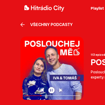
Playlist
VŠECHNY PODCASTY
113 epizod
PO
Poslouch
experty 