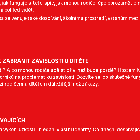
 jak funguje arteterapie, jak mohou rodiče lépe porozumět emo
ní pohled vidět.
a se věnuje také dospívání, školnímu prostředí, vztahům mez
K ZABRÁNIT ZÁVISLOSTI U DÍTĚTE
stí? A co mohou rodiče udělat dřív, než bude pozdě? Hostem Iv
níků na problematiku závislostí. Dozvíte se, co skutečně fung
zi rodičem a dítětem důležitější než zákazy.
ÍVAJÍCÍCH
na výkon, úzkosti i hledání vlastní identity. Co dnešní dospívajíc