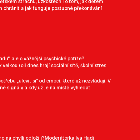
ětském strachu, úzkostech i o tom, jak dětem
m chránit a jak funguje postupné překonávání
adu“, ale o vážnější psychické potíže?
lkou roli dnes hrají sociální sítě, školní stres
otřebu „ulevit si“ od emocí, které už nezvládají. V
vné signály a kdy už je na místě vyhledat
o na chvíli odložili?Moderátorka Iva Hadj