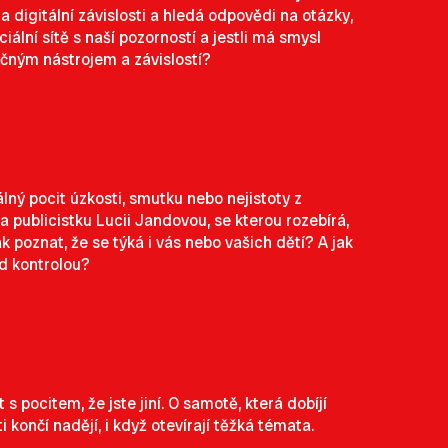
digitální závislosti a hledá odpovědi na otázky,
ociální sítě s naší pozorností a jestli má smysl
ečným nástrojem a závislostí?
eálný pocit úzkosti, smutku nebo nejistoty z
publicistku Lucii Jandovou, se kterou rozebírá,
 poznat, že se týká i vás nebo vašich dětí? A jak
od kontrolou?
 pocitem, že jste jiní. O samotě, která dobíjí
i končí nadějí, i když otevírají těžká témata.