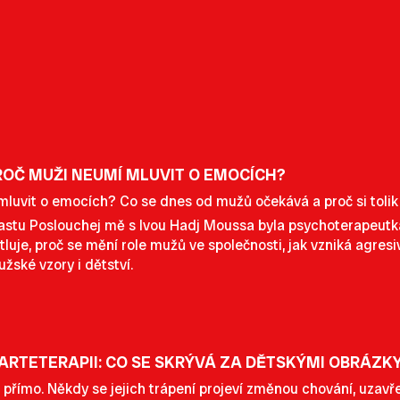
ROČ MUŽI NEUMÍ MLUVIT O EMOCÍCH?
mluvit o emocích? Co se dnes od mužů očekává a proč si tolik
stu Poslouchej mě s Ivou Hadj Moussa byla psychoterapeutka
uje, proč se mění role mužů ve společnosti, jak vzniká agresi
užské vzory i dětství.
RTETERAPII: CO SE SKRÝVÁ ZA DĚTSKÝMI OBRÁZK
 přímo. Někdy se jejich trápení projeví změnou chování, uzav