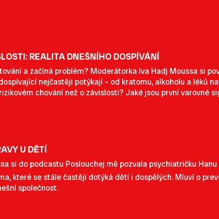
LOSTI: REALITA DNEŠNÍHO DOSPÍVÁNÍ
tování a začíná problém? Moderátorka Iva Hadj Moussa si p
ospívající nejčastěji potýkají – od kratomu, alkoholu a léků na 
rizikovém chování než o závislosti? Jaké jsou první varovné si
AVY U DĚTÍ
a si do podcastu Poslouchej mě pozvala psychiatričku Hanu 
éma, které se stále častěji dotýká dětí i dospělých. Mluví o prev
nešní společnost.