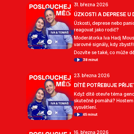
31. března 2026
ÚZKOSTI A DEPRESE U 
Úzkosti, deprese nebo panic
reagovat jako rodič?
Moderátorka Iva Hadj Mouss
varovné signály, kdy zbystři
Dozvíte se také, co může d
38 minut
23. března 2026
DÍTĚ POTŘEBUJE PŘIJET
Když dítě otevře téma gender
skutečně pomáhá? Hostem Iv
vysvětlení.
45 minut
16. března 2026