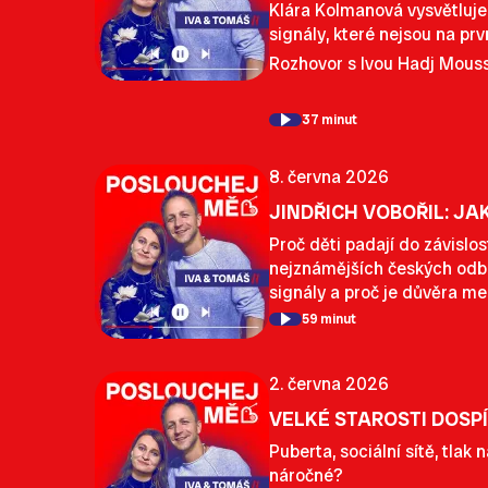
Klára Kolmanová vysvětluje,
signály, které nejsou na prv
Rozhovor s Ivou Hadj Mouss
37 minut
8. června 2026
JINDŘICH VOBOŘIL: JA
Proč děti padají do závislo
nejznámějších českých odbor
signály a proč je důvěra me
59 minut
2. června 2026
VELKÉ STAROSTI DOSP
Puberta, sociální sítě, tlak 
náročné?