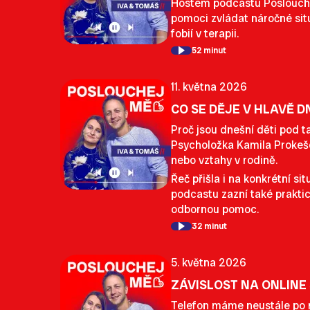
Hostem podcastu Poslouchej
pomoci zvládat náročné situ
fobií v terapii.
52 minut
11. května 2026
CO SE DĚJE V HLAVĚ 
Proč jsou dnešní děti pod t
Psycholožka Kamila Prokešová
nebo vztahy v rodině.
Řeč přišla i na konkrétní si
podcastu zazní také praktick
odbornou pomoc.
32 minut
5. května 2026
ZÁVISLOST NA ONLINE
Telefon máme neustále po ru