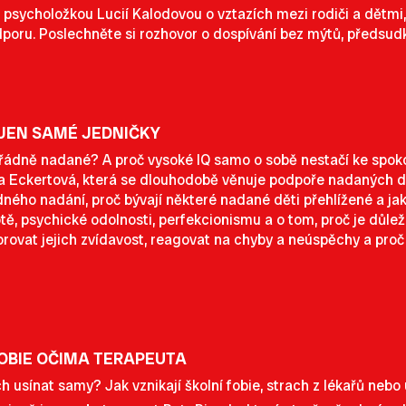
 psycholožkou Lucií Kalodovou o vztazích mezi rodiči a dětmi, 
dporu. Poslechněte si rozhovor o dospívání bez mýtů, předsud
JEN SAMÉ JEDNIČKY
ořádně nadané? A proč vysoké IQ samo o sobě nestačí ke spo
 Eckertová, která se dlouhodobě věnuje podpoře nadaných dětí
ého nadání, proč bývají některé nadané děti přehlížené a jakou 
, psychické odolnosti, perfekcionismu a o tom, proč je důležit
orovat jejich zvídavost, reagovat na chyby a neúspěchy a proč 
FOBIE OČIMA TERAPEUTA
h usínat samy? Jak vznikají školní fobie, strach z lékařů nebo