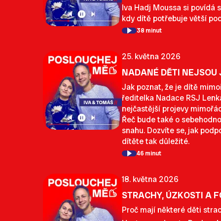
Iva Hadj Moussa si povídá s
kdy dítě potřebuje větší po
38 minut
25. května 2026
NADANÉ DĚTI NEJSOU 
Jak poznat, že je dítě mim
ředitelka Nadace RSJ Lenka
nejčastější projevy mimořádn
Řeč bude také o sebehodnotě
snahu. Dozvíte se, jak podp
dítěte tak důležité.
46 minut
18. května 2026
STRACHY, ÚZKOSTI A 
Proč mají některé děti strac