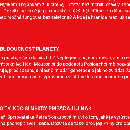
nkem Trojánkem z iniciativy Dětství bez mobilu otevírá téma 
í. Dozvíte se, proč je pro nás stále těžší být offline, co dělají s
vůbec možné fungovat bez telefonu? A kde je hranice mezi užit
 BUDOUCNOST PLANETY
ho pociťuje čím dál víc lidí? Nejde jen o pojem z médií, ale o r
átorka Iva Hadj Moussa si do podcastu Poslouchej mě pozvala 
uje, proč zasahuje hlavně mladší generace a jak ho zvládat.Jak
 zahlcení negativními zprávami a vrátit se k tomu, co máme p
 TY, KDO SI NĚKDY PŘIPADAJÍ JINAK
“ Spisovatelka Petra Soukupová mluví o tom, jaké je vyrůstat s
á pochopit svět i sebe. Dozvíte se také, proč její knihy pro dět