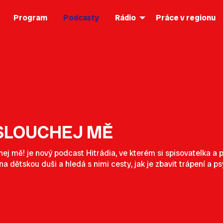
Program
Podcasty
Rádio
Práce v regionu
SLOUCHEJ MĚ
ej mě! je nový podcast Hitrádia, ve kterém si spisovatelka a
na dětskou duši a hledá s nimi cesty, jak je zbavit trápení a p