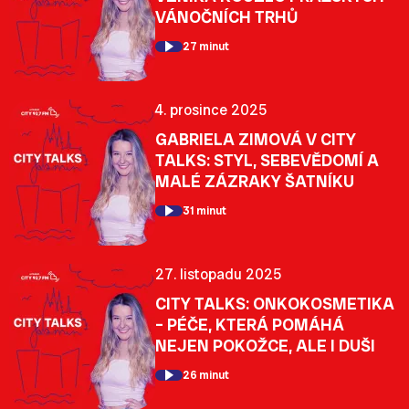
VÁNOČNÍCH TRHŮ
27 minut
4. prosince 2025
GABRIELA ZIMOVÁ V CITY
TALKS: STYL, SEBEVĚDOMÍ A
MALÉ ZÁZRAKY ŠATNÍKU
31 minut
27. listopadu 2025
CITY TALKS: ONKOKOSMETIKA
– PÉČE, KTERÁ POMÁHÁ
NEJEN POKOŽCE, ALE I DUŠI
26 minut