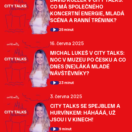
CO MÁ SPOLEČNÉHO
KONCERTNÍ ENERGIE, MLADÁ
SCÉNA A RANNÍ TRÉNINK?
25 minut
16. června 2025
MICHAL LUKEŠ V CITY TALKS:
NOC V MUZEU PO ČESKU A CO
DNES (NE)LÁKÁ MLADÉ
NÁVŠTĚVNÍKY?
23 minut
3. června 2025
CITY TALKS SE SPEJBLEM A
HURVÍNKEM: HÁHÁÁÁ, UŽ
JSOU I V KINECH!
9 minut