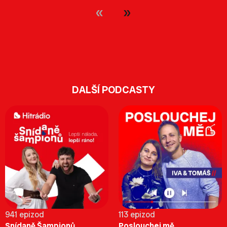
DALŠÍ PODCASTY
941 epizod
113 epizod
Snídaně Šampionů
Poslouchej mě