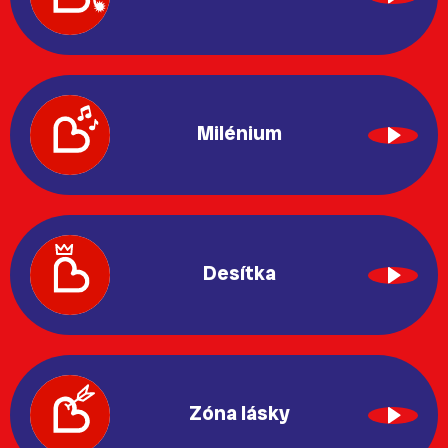
Milénium
Desítka
Zóna lásky