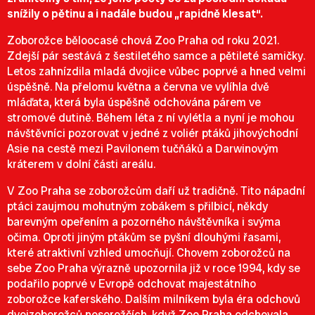
snížily o pětinu a i nadále budou „rapidně klesat“.
Zoborožce běloocasé chová Zoo Praha od roku 2021.
Zdejší pár sestává z šestiletého samce a pětileté samičky.
Letos zahnízdila mladá dvojice vůbec poprvé a hned velmi
úspěšně. Na přelomu května a června ve vylíhla dvě
mláďata, která byla úspěšně odchována párem ve
stromové dutině. Během léta z ní vylétla a nyní je mohou
návštěvníci pozorovat v jedné z voliér ptáků jihovýchodní
Asie na cestě mezi Pavilonem tučňáků a Darwinovým
kráterem v dolní části areálu.
V Zoo Praha se zoborožcům daří už tradičně. Tito nápadní
ptáci zaujmou mohutným zobákem s přilbicí, někdy
barevným opeřením a pozorného návštěvníka i svýma
očima. Oproti jiným ptákům se pyšní dlouhými řasami,
které atraktivní vzhled umocňují. Chovem zoborožců na
sebe Zoo Praha výrazně upozornila již v roce 1994, kdy se
podařilo poprvé v Evropě odchovat majestátního
zoborožce kaferského. Dalším milníkem byla éra odchovů
dvojzoborožců nosorožčích, když Zoo Praha odchovala