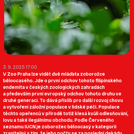
3. 9. 2025 17:00
V Zoo Praha lze vidět dvě mláďata zoborožce
běloocasého. Jde o první odchov tohoto filipínského
endemita v českých zoologických zahradách
a především první evropský odchov tohoto druhu ve
druhé generaci. To dává příslib pro další rozvoj chovu
a vytvoření záložní populace v lidské péči. Populace
těchto opeřenců v přírodě totiž klesá kvůli odlesňování,
lovu a také ilegálnímu obchodu. Podle Červeného
seznamu IUCN je zoborožec běloocasý v kategorii
zranitelný s tím, že jeho počty se za poslední dekádu