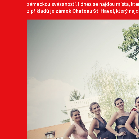
zámeckou svázaností. I dnes se najdou místa, kter
z příkladů je
zámek Chateau St. Havel
, který naj