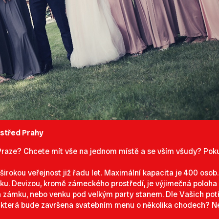
střed Prahy
raze? Chcete mít vše na jednom místě a se vším všudy? Pok
 širokou veřejnost již řadu let. Maximální kapacita je 400 os
arku. Devizou, kromě zámeckého prostředí, je výjimečná poloha
h zámku, nebo venku pod velkým party stanem. Dle Vašich potře
tbě, která bude završena svatebním menu o několika chodech? 