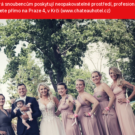
á snoubencům poskytují neopakovatelné prostředí, profesionáln
dete přímo na Praze 4, v Krči (
www.chateauhotel.cz
)