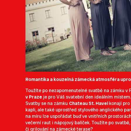
Romantika a kouzelná zámecká atmosféra upro
Toužíte po nezapomenutelné svatbě na zámku v P
v Praze
je pro Váš svatební den ideálním místem.
Svatby se na zámku
Chateau St. Havel
konají pro
kapli, ale také uprostřed stylového anglického p
na míru lze uspořádat buď ve vnitřních prostorác
večerní raut i nápojový balíček. Toužíte po sva
či grilování na zámecké terase?