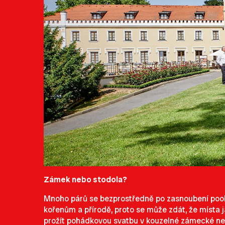
Zámek nebo stodola?
Mnoho párů se bezprostředně po zasnoubení poohl
kořenům a přírodě, proto se může zdát, že místa j
prožít pohádkovou svatbu v kouzelné zámecké neb