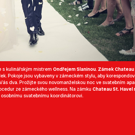
le s kulinářským mistrem
Ondřejem Slaninou
.
Zámek Chateau 
lek. Pokoje jsou vybaveny v zámeckém stylu, aby korespondov
o Vás dva. Prožijte svou novomanželskou noc ve svatebním ap
procedur ze zámeckého wellness. Na zámku
Chateau St. Havel
 osobnímu svatebnímu koordinátorovi.