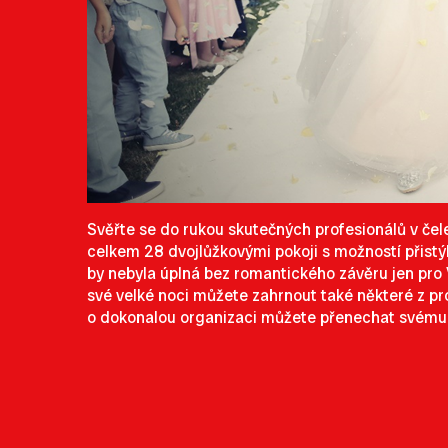
Svěřte se do rukou skutečných profesionálů v če
celkem 28 dvojlůžkovými pokoji s možností přistý
by nebyla úplná bez romantického závěru jen pr
své velké noci můžete zahrnout také některé z 
o dokonalou organizaci můžete přenechat svému