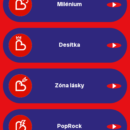
Milénium
Desítka
Zóna lásky
PopRock