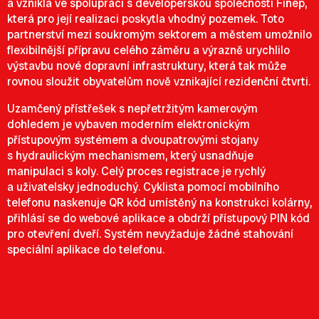
a vznikla ve spolupráci s developerskou společností Finep,
která pro její realizaci poskytla vhodný pozemek. Toto
partnerství mezi soukromým sektorem a městem umožnilo
flexibilnější přípravu celého záměru a výrazně urychlilo
výstavbu nové dopravní infrastruktury, která tak může
rovnou sloužit obyvatelům nově vznikající rezidenční čtvrti.
Uzamčený přístřešek s nepřetržitým kamerovým
dohledem je vybaven moderním elektronickým
přístupovým systémem a dvoupatrovými stojany
s hydraulickým mechanismem, který usnadňuje
manipulaci s koly. Celý proces registrace je rychlý
a uživatelsky jednoduchý. Cyklista pomocí mobilního
telefonu naskenuje QR kód umístěný na konstrukci kolárny,
přihlásí se do webové aplikace a obdrží přístupový PIN kód
pro otevření dveří. Systém nevyžaduje žádné stahování
speciální aplikace do telefonu.