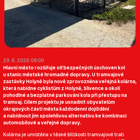
29. 6. 2026 09:00
Hlavní město rozšiřuje síť bezpečných úschoven kol
u stanic městské hromadné dopravy. U tramvajové
zastávky Holyně byla nově zprovozněna veřejná kolárna,
která nabídne cyklistům z Holyně, Slivence a okolí
pohodlné a bezplatné parkování kola při přestupu na
tramvaj. Cílem projektu je usnadnit obyvatelům
okrajových částí města každodenní dojíždění
a nabídnout jim spolehlivou alternativu ke kombinaci
automobilové a veřejné dopravy.
Kolárna je umístěna v těsné blízkosti tramvajové trati