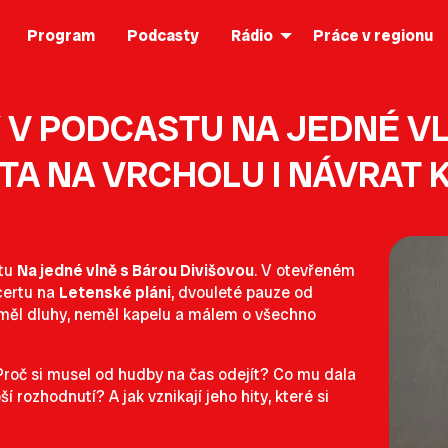
Program
Podcasty
Rádio
Práce v regionu
V PODCASTU NA JEDNÉ VLN
A NA VRCHOLU I NÁVRAT 
stu
Na jedné vlně s Bárou Divišovou
. V otevřeném
certu na
Letenské pláni
, dvouleté pauze od
 měl dluhy, neměl kapelu a málem o všechno
 Proč si musel od hudby na čas odejít? Co mu dala
í rozhodnutí? A jak vznikají jeho hity, které si