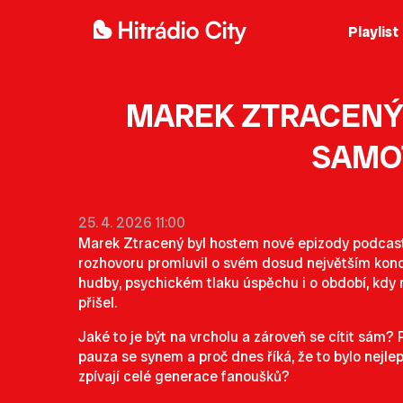
Playlist
MAREK ZTRACENÝ 
SAMOT
25. 4. 2026 11:00
Marek Ztracený byl hostem nové epizody podca
rozhovoru promluvil o svém dosud největším kon
hudby, psychickém tlaku úspěchu i o období, kdy
přišel.
Jaké to je být na vrcholu a zároveň se cítit sám?
pauza se synem a proč dnes říká, že to bylo nejlepš
zpívají celé generace fanoušků?