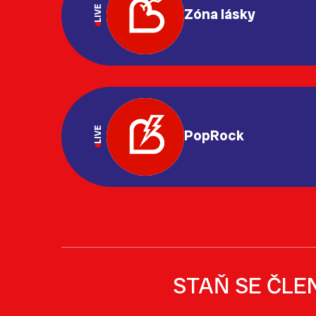
LIVE
Zóna lásky
LIVE
PopRock
STAŇ SE ČLE