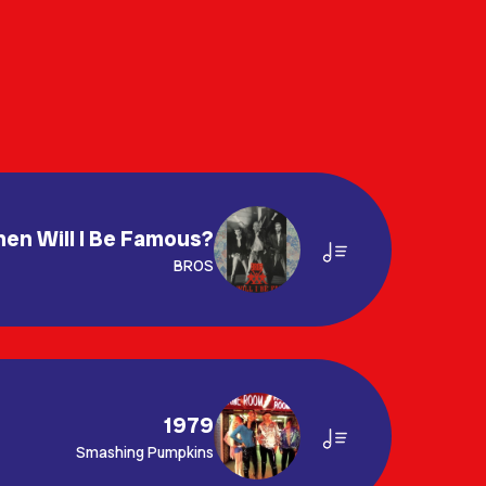
en Will I Be Famous?
BROS
1979
Smashing Pumpkins