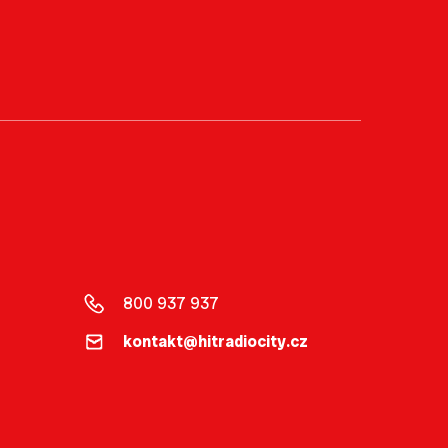
800 937 937
kontakt@hitradiocity.cz