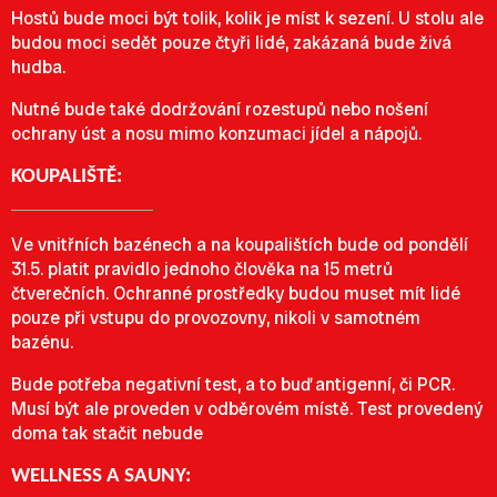
Hostů bude moci být tolik, kolik je míst k sezení. U stolu ale
budou moci sedět pouze čtyři lidé, zakázaná bude živá
hudba.
Nutné bude také dodržování rozestupů nebo nošení
ochrany úst a nosu mimo konzumaci jídel a nápojů.
KOUPALIŠTĚ:
Ve vnitřních bazénech a na koupalištích bude od pondělí
31.5. platit pravidlo jednoho člověka na 15 metrů
čtverečních. Ochranné prostředky budou muset mít lidé
pouze při vstupu do provozovny, nikoli v samotném
bazénu.
Bude potřeba negativní test, a to buď antigenní, či PCR.
Musí být ale proveden v odběrovém místě. Test provedený
doma tak stačit nebude
WELLNESS A SAUNY: