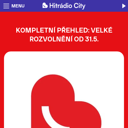
MENU
KOMPLETNÍ PŘEHLED: VELKÉ
ROZVOLNĚNÍ OD 31.5.