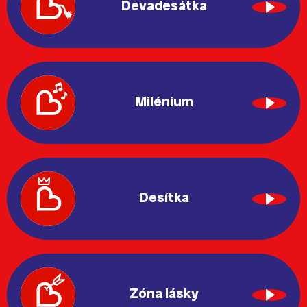
Devadesátka
Milénium
Desítka
Zóna lásky