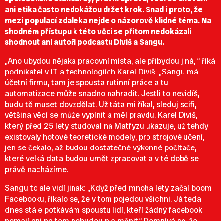
ani etika často nedokážou držet krok. Snad i proto, že
mezi populací zdaleka nejde o názorově klidné téma. Na
shodném přístupu k této věci se přitom nedokázali
shodnout ani autoři podcastu Diviš a Sangu.
„Ano ubydou nějaká pracovní místa, ale přibydou jiná, “ říká
podnikatel v IT a technologiích Karel Diviš. „Sangu má
účetní firmu, tam je spousta rutinní práce a tu
automatizace může snadno nahradit. Jestli to nevidíš,
budu tě muset dovzdělat. Už táta mi říkal, sleduj scifi,
většina věcí se může vyplnit a měl pravdu. Karel Diviš,
který před 25 lety studoval na Matfyzu ukazuje, už tehdy
existovaly hotové teoretické modely, pro strojové učení,
jen se čekalo, až budou dostatečné výkonné počítače,
které velká data budou umět zpracovat a v té době se
právě nacházíme.
Sangu to ale vidí jinak: „Když před mnoha lety začal boom
Facebooku, říkalo se, že v tom pojedou všichni. Já teda
dnes stále potkávám spoustu lidí, kteří žádný facebook
nemají ani na tom nebudou nic měnit.“ Domnívá se, že