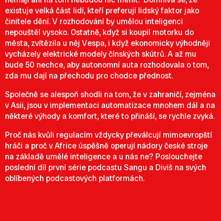
existuje velká část lidí, kteří preferují lidský faktor jako
činitele dění. V rozhodování by umělou inteligenci
nepouštěl vysoko. Ostatně, když si koupil motorku do
města, zvítězila u něj Vespa, i když ekonomicky výhodněji
vycházely elektrické modely čínských skútrů. A až mu
bude 50 nechce, aby autonomní auta rozhodovala o tom,
zda mu dají na přechodu pro chodce přednost.
Společně se alespoň shodli na tom, že v zahraničí, zejména
v Asii, jsou v implementaci automatizace mnohem dál a na
některé výhody a komfort, které to přináší, se rychle zvyká.
Proč nás kvůli regulacím vždycky převálcují mimoevropští
hráči a proč v Africe úspěšně operují nádory české stroje
na základě umělé inteligence a u nás ne? Poslouchejte
poslední díl první série podcastu Sangu a Diviš na svých
oblíbených podcastových platformách.