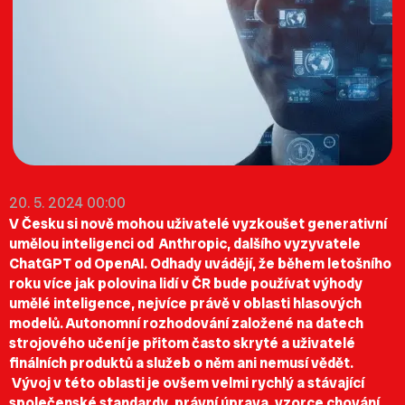
20. 5. 2024 00:00
V Česku si nově mohou uživatelé vyzkoušet generativní
umělou inteligenci od Anthropic, dalšího vyzyvatele
ChatGPT od OpenAI. Odhady uvádějí, že během letošního
roku více jak polovina lidí v ČR bude používat výhody
umělé inteligence, nejvíce právě v oblasti hlasových
modelů. Autonomní rozhodování založené na datech
strojového učení je přitom často skryté a uživatelé
finálních produktů a služeb o něm ani nemusí vědět.
Vývoj v této oblasti je ovšem velmi rychlý a stávající
společenské standardy, právní úprava, vzorce chování