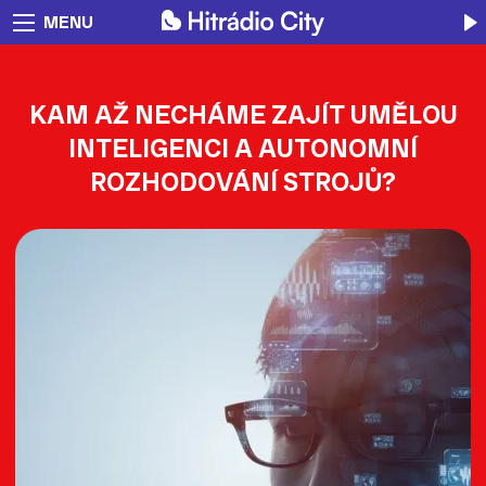
MENU
KAM AŽ NECHÁME ZAJÍT UMĚLOU
INTELIGENCI A AUTONOMNÍ
ROZHODOVÁNÍ STROJŮ?