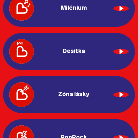
Milénium
Desítka
Zóna lásky
PopRock