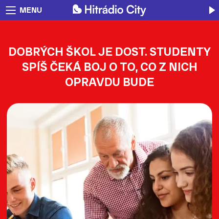
MENU
DOBRÝCH ŠKOL JE DOST. STUDENTY
SPÍŠ ČEKÁ BOJ O TO, CO Z NICH
OPRAVDU BUDE