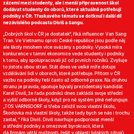
zázemí mezi studenty, ale i menší připravenost škol
dodávat studenty do oborů, které aktuálně potřebují
podniky v ČR. Třaskavého tématu se dotknul i další díl
nezávislého podcastu Diviš a Sangu.
„Dobrých škol v ČR je dostatek“, říká influencer Van Sang
Tran. Ve Vietnamu oproti
Č
eské republice jsou podle něj
ale školy mnohem více svázány s podniky. Vysoká míra
konkurence v tamní ekonomice vede studenty i podniky
k tomu, aby spolupracovali již od prvních ročníků. Zvyšuje
to jistotu obou stran. Stát dnes ve velké míře dotuje
vzdělávání lidí v oborech, které potřebuje. Přitom v ČR
vazbu na podniky řeší často až odborné praxe. Na druhou
stranu je pravda, oponuje bývalý prezidentský kandidát
Karel Diviš, že řada podniků dnes zakládá svoje střední
a vyšší odborné školy, když pro ně systém plně nefunguje.
„TOS VARNSDORF si třeba založil svou vlastní školu,
Škodovka má vlastní školy, takže tady bych se nás i trochu
zastal, “ říká Diviš. Diviš navrhuje podporovat menší
a střední podniky a omezovat byrokracii, která
dá
firmám
větší možnosti, řešit v oblasti lidských zdrojů