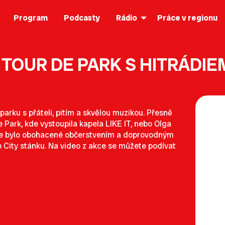
Program
Podcasty
Rádio
Práce v regionu
TOUR DE PARK S HITRÁDIE
v parku s přáteli, pitím a skvělou muzikou. Přesně
e Park, kde vystoupila kapela LIKE IT, nebo Olga
 vše bylo obohacené občerstvením a doprovodným
 City stánku. Na video z akce se můžete podívat