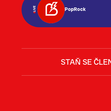
LIVE
PopRock
STAŇ SE ČLE