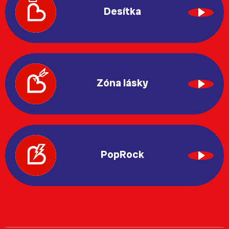
Desítka
Zóna lásky
PopRock