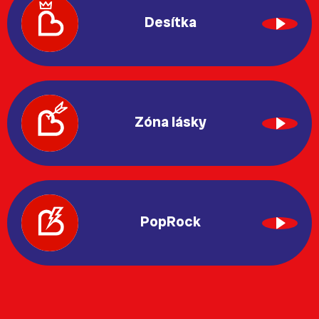
Desítka
Zóna lásky
PopRock